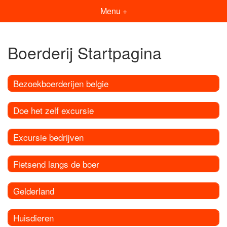
Menu +
Boerderij Startpagina
Bezoekboerderijen belgie
Doe het zelf excursie
Excursie bedrijven
Fietsend langs de boer
Gelderland
Huisdieren